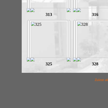
313
316
325
328
Zuletzt a