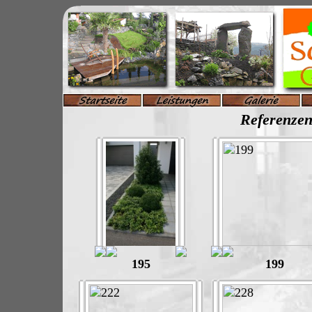
Referenze
195
199